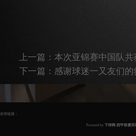
上一篇：
本次亚锦赛中国队共获
下一篇：
感谢球迷一又友们的
友情链接：
Powered by
下球网-西甲联赛买