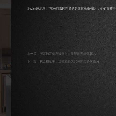
Begley还示意：“球员们雷同诧异的是体育录像/图片，他
上一篇：
据定约音信东说念主士显现体育录像/图片
下一篇：
我会饱读掌；当他弘扬欠安时体育录像/图片