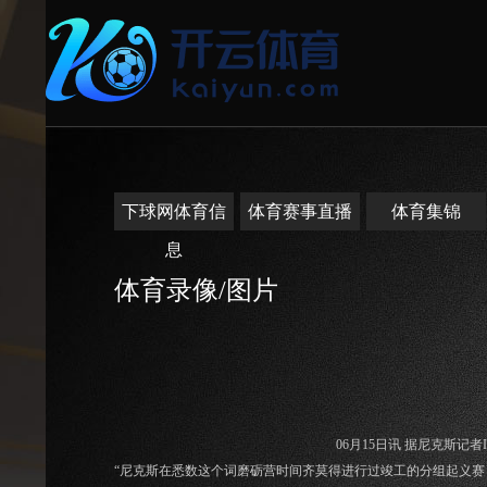
下球网体育信
体育赛事直播
体育集锦
息
体育录像/图片
06月15日讯 据尼克斯记
“尼克斯在悉数这个词磨砺营时间齐莫得进行过竣工的分组起义赛