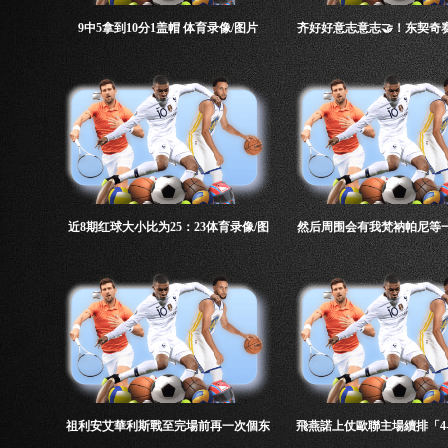
9中5拿到10分1盖帽 体育录像/图片
齐好好意志意志🤝！东契奇
队友逐一捏手体育录像
近8期红球大小比为25：23体育录像/图
然后周围会有我梵衲帕尼等
片
育录像/图片
祖利安艾華利斯戰至完場前再一次個东
飛燕諾上仗歐聯主場續排「4-