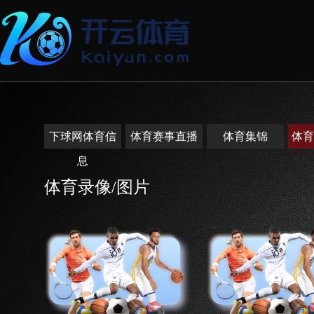
下球网体育信
体育赛事直播
体育集锦
体育
息
体育录像/图片