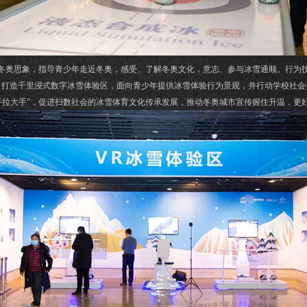
奥思象，指导青少年走近冬奥，感受、了解冬奥文化，意志、参与冰雪通顺。行为技
，打造千里浸式数字冰雪体验区，面向青少年提供冰雪体验行为景观，并行动学校社会
手拉大手”，促进扫数社会的冰雪体育文化传承发展，推动冬奥城市宣传握住升温，更好