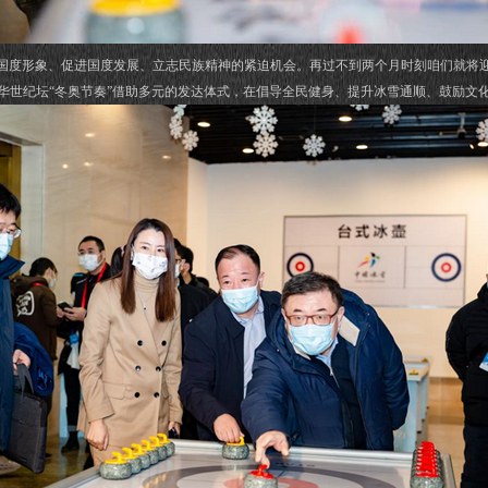
度形象、促进国度发展、立志民族精神的紧迫机会。再过不到两个月时刻咱们就将迎
华世纪坛“冬奥节奏”借助多元的发达体式，在倡导全民健身、提升冰雪通顺、鼓励文