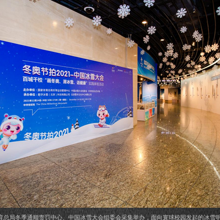
育总局冬季通顺责罚中心、中国冰雪大会组委会采集举办，面向寰球校园发起的冰雪明