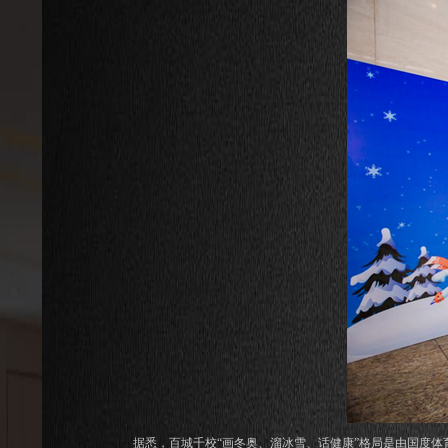
据悉，百城千校“画冬奥、溜冰雪、话健康”格局是由国度体