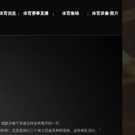
体育信息
体育赛事直播
体育集锦
体育录像/图片
日，他默示每个东谈主终会有离开的一天。
的时间，尤其是咱们三个加上范迪克和阿诺德，这些老队员们。”