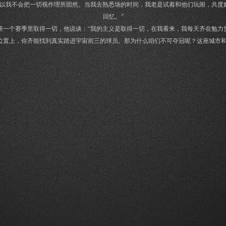
是以我不会把一切视作理所固然。当我去熟悉场的时间，我老是试着和他们玩闹，共度
回忆。”
第一个赛季里取得一切，他说谈：“我的主义是取得一切，在我看来，我每天齐在勉力
位置上，你齐能找到真实踏进宇宙前三的球员。那为什么咱们不可夺冠呢？这座城市和