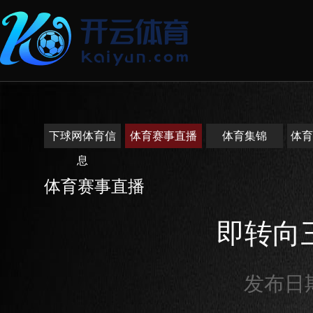
下球网体育信
体育赛事直播
体育集锦
体育
息
体育赛事直播
即转向
发布日期：