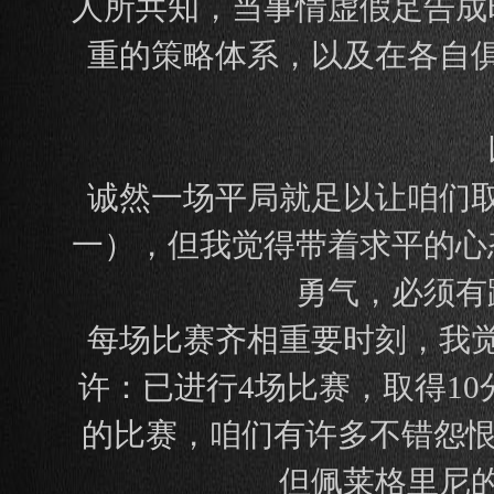
人所共知，当事情虚假足告成
重的策略体系，以及在各自
诚然一场平局就足以让咱们
一），但我觉得带着求平的心
勇气，必须有
每场比赛齐相重要时刻，我
许：已进行4场比赛，取得1
的比赛，咱们有许多不错怨恨
但佩莱格里尼