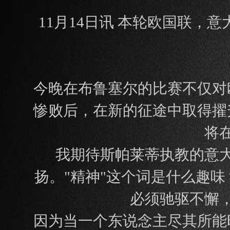
11月14日讯 本轮欧国联
今晚在布鲁塞尔的比赛不仅对
惨败后，在新的征途中取得擢
将
我期待斯帕莱蒂执教的意
扬。"精神"这个词是什么趣
必须驰驱不懈
因为当一个东说念主尽其所能