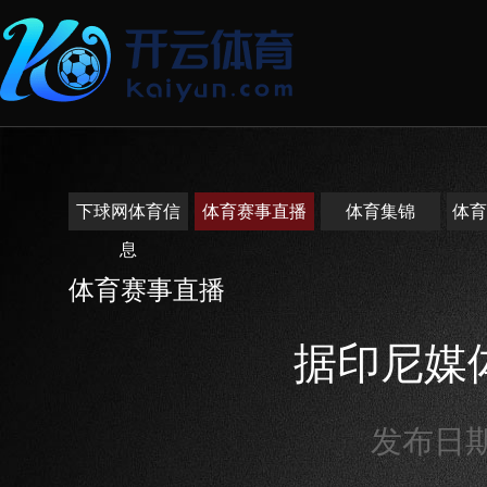
下球网体育信
体育赛事直播
体育集锦
体育
息
体育赛事直播
据印尼媒体
发布日期：