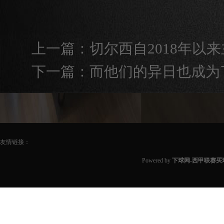
上一篇：
切尔西自2018年以
下一篇：
而他们的异日也成为
友情链接：
Powered by
下球网-西甲联赛买