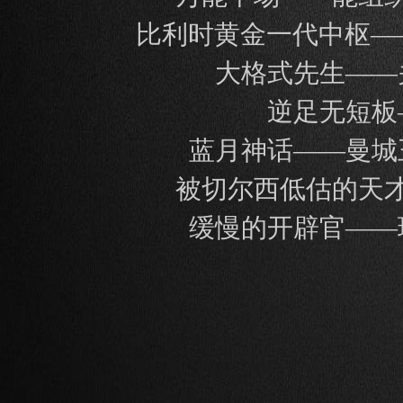
比利时黄金一代中枢—
大格式先生——
逆足无短板
蓝月神话——曼城
被切尔西低估的天
缓慢的开辟官——