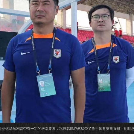
暗意这场顺利是带有一定的庆幸要素，况兼韩鹏亦然猛夸了敌手体育赛事直播，他暗