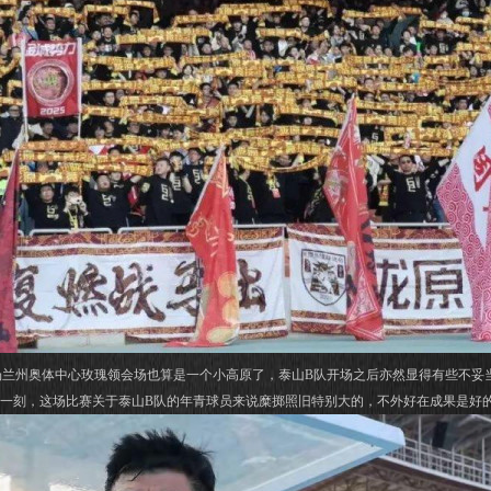
场兰州奥体中心玫瑰领会场也算是一个小高原了，泰山B队开场之后亦然显得有些不妥
一刻，这场比赛关于泰山B队的年青球员来说糜掷照旧特别大的，不外好在成果是好