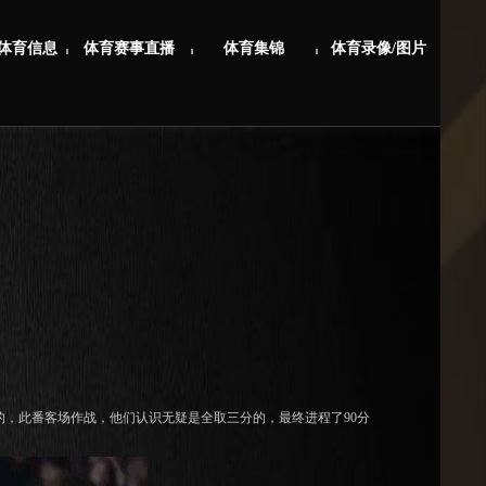
体育信息
体育赛事直播
体育集锦
体育录像/图片
，此番客场作战，他们认识无疑是全取三分的，最终进程了90分