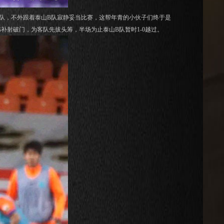
队，不外跟着泰山B队寂静妥当比赛，这帮年青的小伙子们终于是
补射破门，为客队先拔头筹，半场为止泰山B队暂时1-0越过。