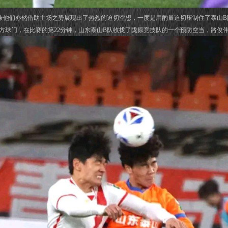
兼他们亦然借助主场之势展现出了热烈的迫切空想，一度是用酌量迫切压制住了泰山B
球门，在比赛的第22分钟，山东泰山B队收拢了陇原竞技队的一个预防空当，路俊伟