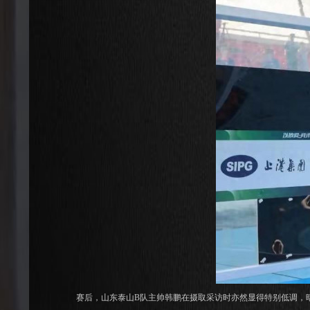
赛后，山东泰山B队主帅韩鹏在摄取采访时亦然显得特别低调，