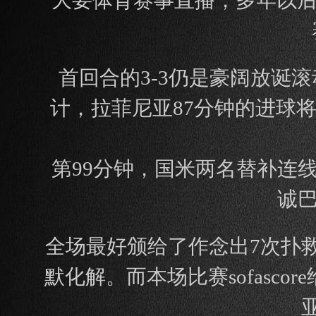
大要体育赛事直播，多年以后评
首回合的3-3仍是豪阔放诞
计，拉菲尼亚87分钟的进球
第99分钟，国米两名替补连
诚巴
全场最好颁给了作念出7次扑
默化解。而本场比赛sofasc