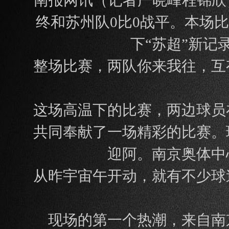
南报网讯（记者严晓峰程锦欣
终和苏州队0比0战平。本场比
下“苏超”新
整场比赛，两队你来我往，互
这场高温下的比赛，两边球员
共同奉献了一场精彩的比赛。
迎阿。南京奥体中
从昨宇宙午开动，就有不少球
现场的第一个热潮，来自南