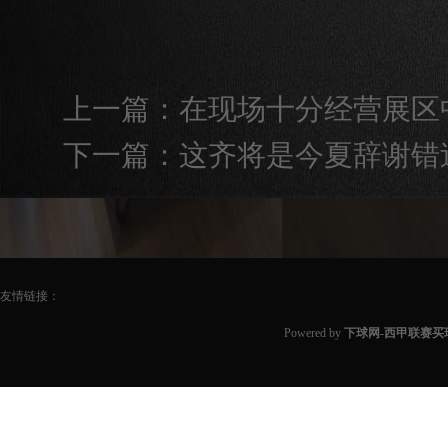
上一篇：
在现场十分经营展区
下一篇：
这齐将是今夏辞谢错
友情链接：
Powered by
下球网-西甲联赛买