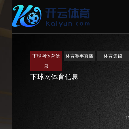
下球网体育信
体育赛事直播
体育集锦
息
下球网体育信息
1