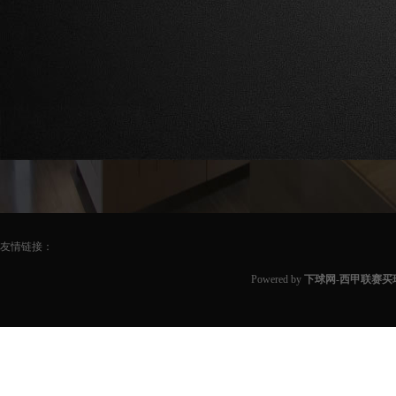
友情链接：
Powered by
下球网-西甲联赛买