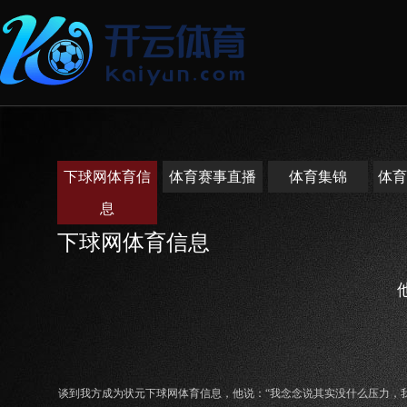
下球网体育信
体育赛事直播
体育集锦
体育
息
下球网体育信息
谈到我方成为状元下球网体育信息，他说：“我念念说其实没什么压力，