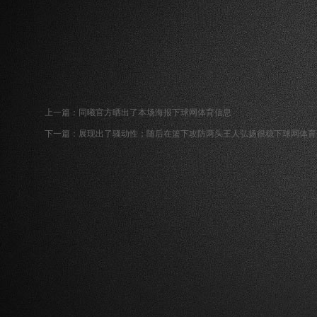
上一篇：
同曦官方晒出了本场海报下球网体育信息
下一篇：
展现出了骚动性；随后在篮下攻防两头王人弘扬很稳下球网体育