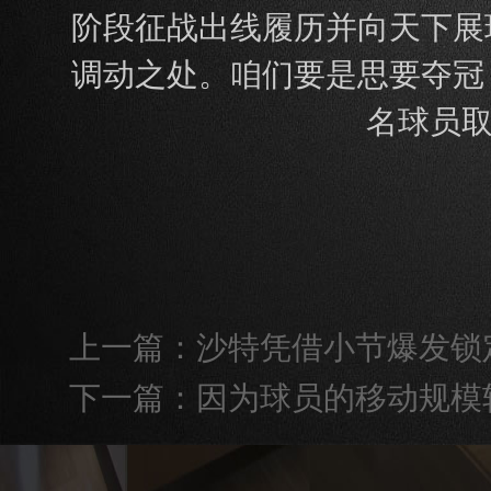
阶段征战出线履历并向天下展
调动之处。咱们要是思要夺冠
名球员取
上一篇：
沙特凭借小节爆发锁
下一篇：
因为球员的移动规模