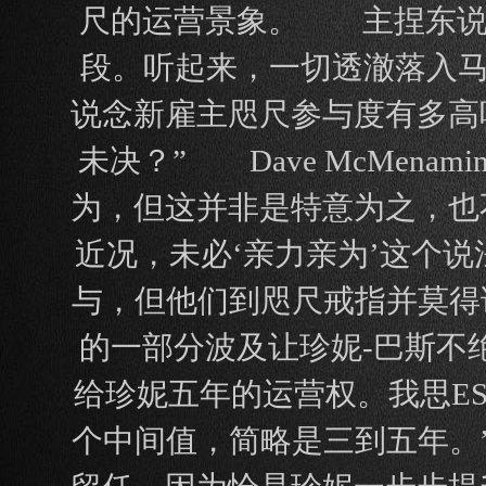
尺的运营景象。 主捏东说
段。听起来，一切透澈落入马
说念新雇主咫尺参与度有多高
未决？” Dave McMen
为，但这并非是特意为之，也
近况，未必‘亲力亲为’这个
与，但他们到咫尺戒指并莫得
的一部分波及让珍妮-巴斯不绝运
给珍妮五年的运营权。我思E
个中间值，简略是三到五年。