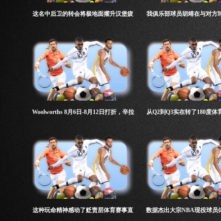
这名中后卫的转会将极地面擢升汉堡疲
我俱乐部球员胡靖在与对方
软的防患体育赛事直播
争碰撞后出现不适体育赛
Woolworths 8月6日-8月12日打折，辛拉
从Q2到Q3实在转了180度
面、腊肠半价_wws_Coles_目次体育赛
事直播
这种玩命精神感动了贬责层体育赛事直
数据杰出大宗NBA现役球员