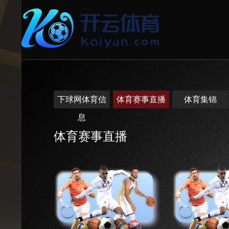
下球网体育信
体育赛事直播
体育集锦
息
体育赛事直播