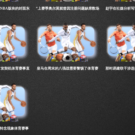
NBA版块的封面东
”上赛季奥尔莫就曾因注册问题缺席数场
赵宇在社媒分析写
赛事直播
比赛体育赛事直播
赛
首发契机体育赛事直
皇马在周末的八强战需要警惕了体育赛
那时易建联干涉选
事直播
中体
转念现象体育赛事