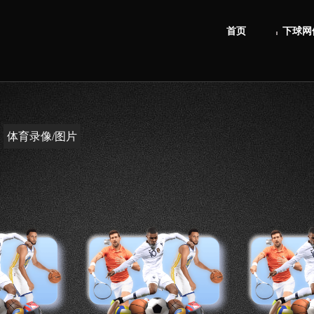
首页
下球网
体育录像/图片