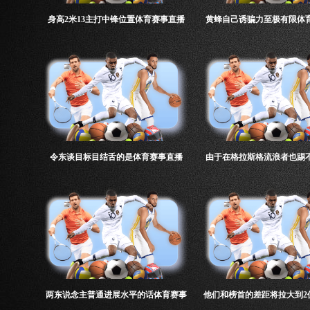
身高2米13主打中锋位置体育赛事直播
黄蜂自己诱骗力至极有限体
令东谈目标目结舌的是体育赛事直播
由于在格拉斯格流浪者也踢
育赛事直播
两东说念主普通进展水平的话体育赛事
他们和榜首的差距将拉大到2